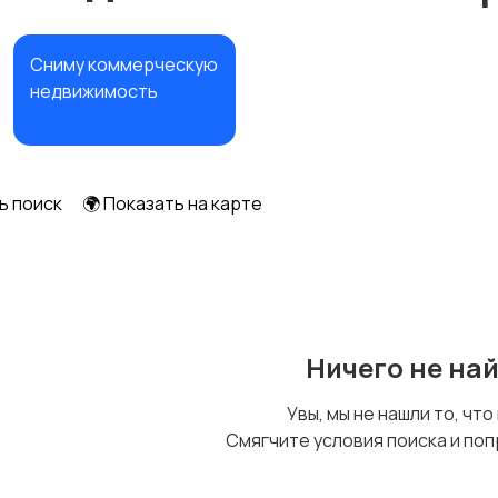
Сниму коммерческую
недвижимость
ь поиск
🌍 Показать на карте
Ничего не на
Увы, мы не нашли то, что
Смягчите условия поиска и поп