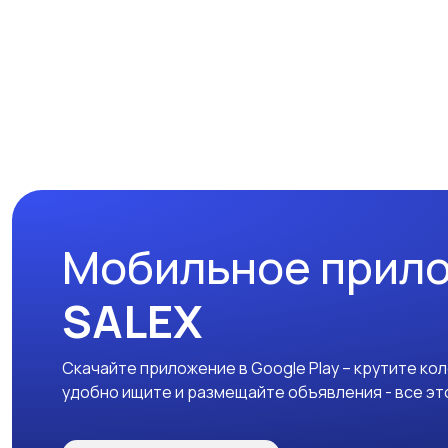
Мобильное прил
SALEX
Скачайте приложение в Google Play – крутите ко
удобно ищите и размещайте объявления - все эт