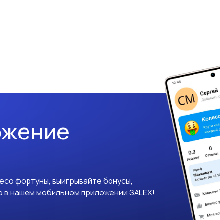
ожение
лесо фортуны, выигрывайте бонусы,
о в нашем мобильном приложении SALEX!