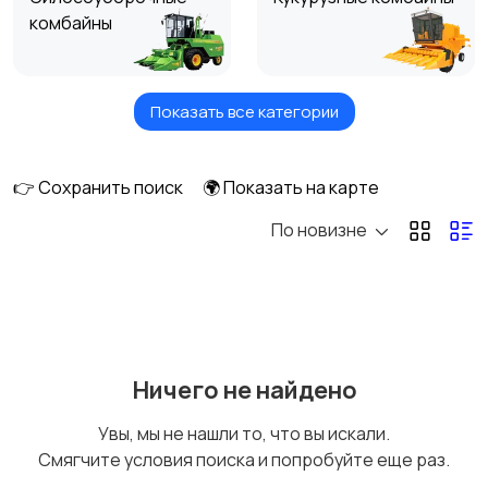
комбайны
Показать все категории
Зерноуборочные
Свеклоуборочные
комбайны
комбайны
👉 Сохранить поиск
🌍 Показать на карте
По новизне
Комбайны для уборки
Кормоуборочные
фасоли
комбайны
Рисоуборочные
Другие комбайны
Ничего не найдено
комбайны
Увы, мы не нашли то, что вы искали.
Смягчите условия поиска и попробуйте еще раз.