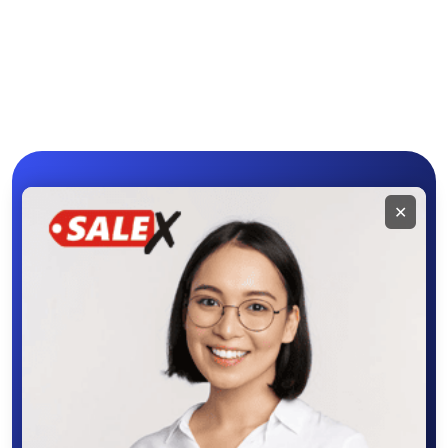
Мобильное
✕
приложение
SALEX
Скачайте приложение в Google Play –
крутите колесо фортуны, выигрывайте
бонусы, удобно ищите и размещайте
объявления - все это в нашем мобильном
приложении SALEX!