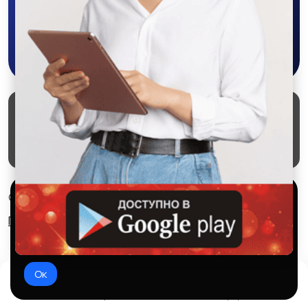
Скачать в Google Play
Маркеты
Блог
О проекте
Служба поддержки
Удаление аккаунта
Партнерка
Используем куки и рекомендательные
© 2026 SALEX МАРКЕТ
технологии
Правила сервиса
Конфиденциальность
Это чтобы сайт работал лучше. Оставаясь с нами, вы
соглашаетесь на использование файлов куки.
Ок
Домой
Избранное
Добавить
Чат
Профиль