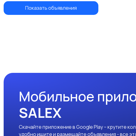
Показать объявления
Мобильное прил
SALEX
Скачайте приложение в Google Play – крутите ко
удобно ищите и размещайте объявления - все эт