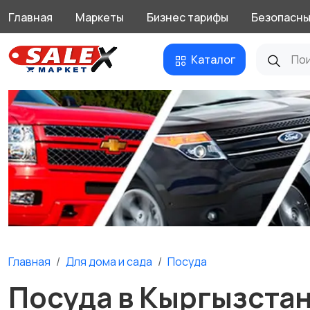
Главная
Маркеты
Бизнес тарифы
Безопасны
Каталог
Главная
Для дома и cада
Посуда
Посуда в Кыргызста