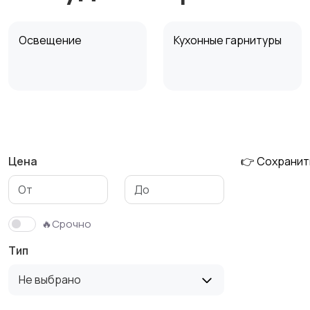
Освещение
Кухонные гарнитуры
Охрана и
Подставки и тумбы
сигнализации
Цена
👉 Сохранит
Столы и стулья
Текстиль и ковры
🔥Срочно
Тип
Не выбрано