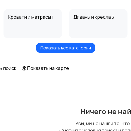
Кровати и матрасы
Диваны и кресла
1
3
Показать все категории
Посуда
Растения и семена
ь поиск
🌍 Показать на карте
Шкафы и комоды
Другое
1
1
Ничего не на
Увы, мы не нашли то, что
Смягчите условия поиска и поп