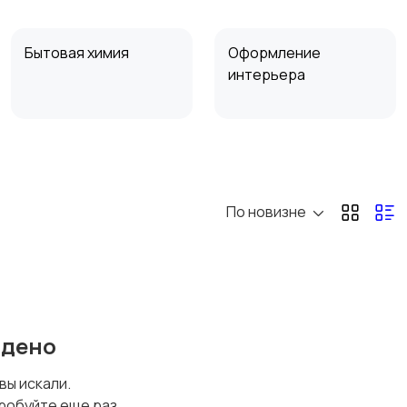
Бытовая химия
Оформление
интерьера
Сад и огород
Садовая мебель
По новизне
йдено
 вы искали.
робуйте еще раз.