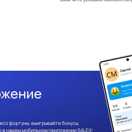
ожение
лесо фортуны, выигрывайте бонусы,
о в нашем мобильном приложении SALEX!