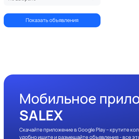
Показать объявления
Мобильное прил
SALEX
Скачайте приложение в Google Play – крутите ко
удобно ищите и размещайте объявления - все эт