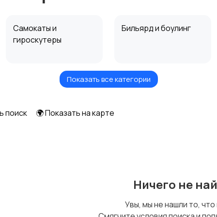
Самокаты и
Бильярд и боулинг
гироскутеры
Показать все категории
Охота и рыбалка
Туризм и отдых на
природе
1
ь поиск
🌍 Показать на карте
Ничего не на
Увы, мы не нашли то, что
Смягчите условия поиска и поп