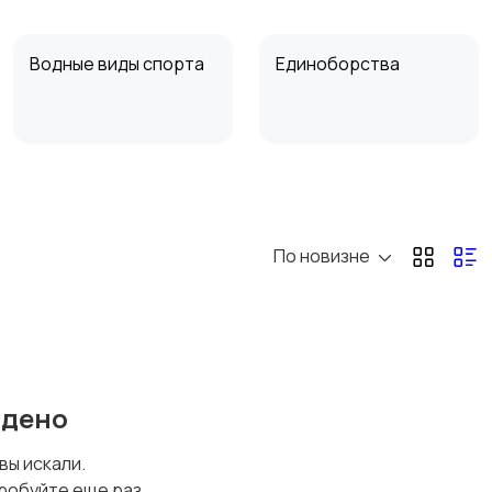
Водные виды спорта
Единоборства
Теннис, бадминтон,
Тренажеры и фитнес
дартс
По новизне
йдено
 вы искали.
робуйте еще раз.