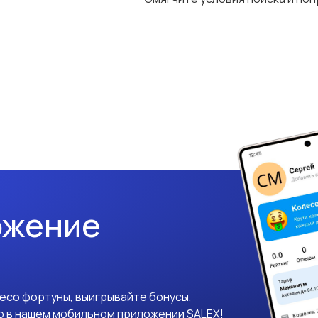
ожение
лесо фортуны, выигрывайте бонусы,
о в нашем мобильном приложении SALEX!