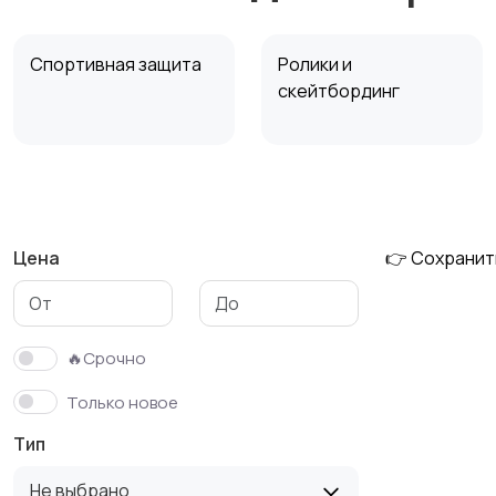
Спортивная защита
Ролики и
скейтбординг
Зимние виды спорта
Игры с мячом
Цена
👉 Сохранит
Спортивное питание
Другое
🔥Срочно
Только новое
Тип
Не выбрано