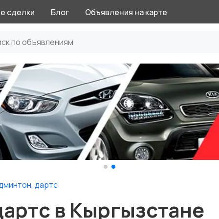
е сделки
Блог
Объявления на карте
дминтон, дартс
дартс в Кыргызстане