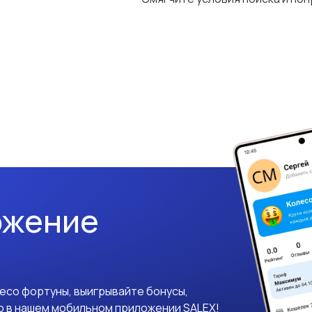
ожение
лесо фортуны, выигрывайте бонусы,
о в нашем мобильном приложении SALEX!