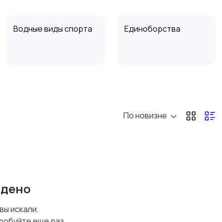
Водные виды спорта
Единоборства
Теннис, бадминтон,
Тренажеры и фитнес
дартс
По новизне
йдено
 вы искали.
робуйте еще раз.