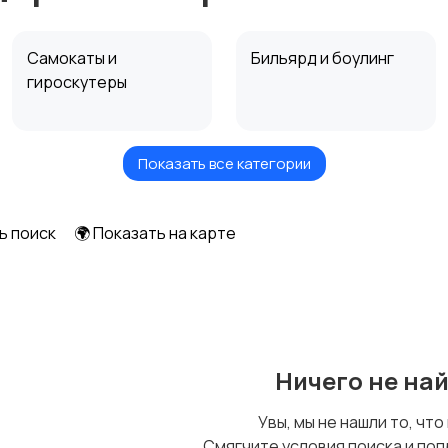
Самокаты и
Бильярд и боулинг
гироскутеры
Показать все категории
Охота и рыбалка
Туризм и отдых на
природе
1
ь поиск
🌍 Показать на карте
Ничего не на
Увы, мы не нашли то, что
Смягчите условия поиска и поп