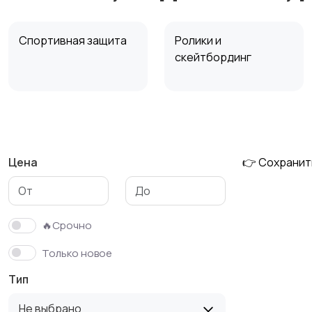
Спортивная защита
Ролики и
скейтбординг
Зимние виды спорта
Игры с мячом
Цена
👉 Сохранит
Спортивное питание
Другое
🔥Срочно
Только новое
Тип
Не выбрано