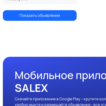
Показать объявления
Мобильное прил
SALEX
Скачайте приложение в Google Play – крутите ко
удобно ищите и размещайте объявления - все эт