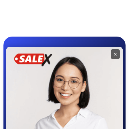
инструменты
Другое
Спорт и отдых
1
Мобильное
✕
приложение
SALEX
Скачайте приложение в Google Play –
крутите колесо фортуны, выигрывайте
бонусы, удобно ищите и размещайте
объявления - все это в нашем мобильном
приложении SALEX!