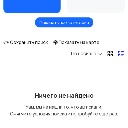
Показать все категории
Игровые приставки
Игры для приставок и
ПК
👉 Сохранить поиск
🌍 Показать на карте
По новизне
Книги и журналы
Коллекционирование
Материалы для
Музыка
Ничего не найдено
творчества
Увы, мы не нашли то, что вы искали.
Смягчите условия поиска и попробуйте еще раз.
Музыкальные
Настольные игры