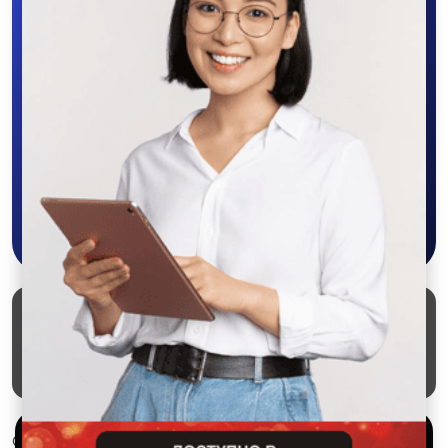
SALEX
Скачайте приложение в Google Play –
крутите колесо фортуны, выигрывайте
бонусы, удобно ищите и размещайте
объявления - все это в нашем мобильном
приложении SALEX!
Скачать в Google Play
Маркеты
Блог
О проекте
Служба поддержки
Удаление аккаунта
Партнерка
Используем куки и рекомендательные
© 2026 SALEX МАРКЕТ