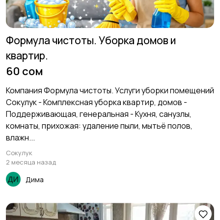
Фото и видеосъемка
Изготовление на
заказ
Формула чистоты. Уборка домов и
квартир.
60 сом
Продукты питания
Для вечеринок и
3
праздников
Компания Формула чистоты. Услуги уборки помещений
Сокулук - Комплексная уборка квартир, домов -
Поддерживающая, генеральная - Кухня, санузлы,
комнаты, прихожая: удаление пыли, мытьё полов,
Другие услуги
1
влажн...
Сокулук
2 месяца назад
Дима