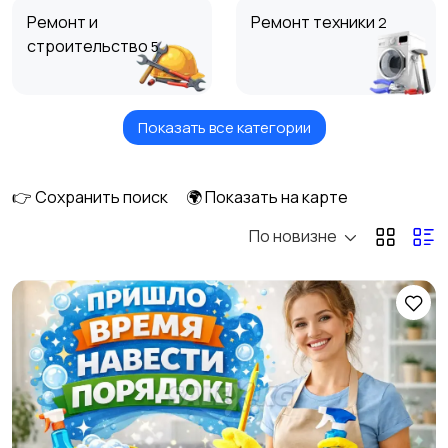
Ремонт и
Ремонт техники
2
строительство
5
Показать все категории
Обучение и курсы
Мастер на час
4
2
👉 Сохранить поиск
🌍 Показать на карте
По новизне
Красота и здоровье
Компьютерные
3
услуги
1
Деловые услуги
Уборка домов и
офисов
3