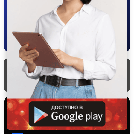
объявления - все это в нашем мобильном
приложении SALEX!
Скачать в Google Play
Маркеты
Блог
О проекте
Служба поддержки
Удаление аккаунта
Партнерка
Используем куки и рекомендательные
© 2026 SALEX МАРКЕТ
технологии
Правила сервиса
Конфиденциальность
Это чтобы сайт работал лучше. Оставаясь с нами, вы
соглашаетесь на использование файлов куки.