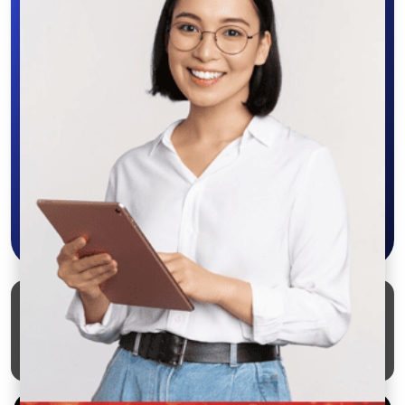
SALEX
Скачайте приложение в Google Play –
крутите колесо фортуны, выигрывайте
бонусы, удобно ищите и размещайте
объявления - все это в нашем мобильном
приложении SALEX!
Скачать в Google Play
Маркеты
Блог
О проекте
Служба поддержки
Удаление аккаунта
Партнерка