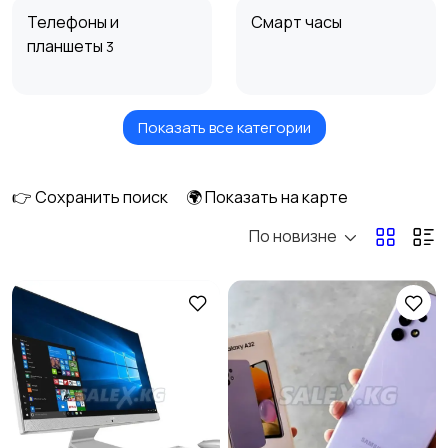
Телефоны и
Смарт часы
планшеты
3
Показать все категории
Компьютерная
Фото и видеокамеры
техника
2
1
👉 Сохранить поиск
🌍 Показать на карте
По новизне
ТВ и видео
Видеоигры и
приставки
Техника для кухни
Бытовая техника
1