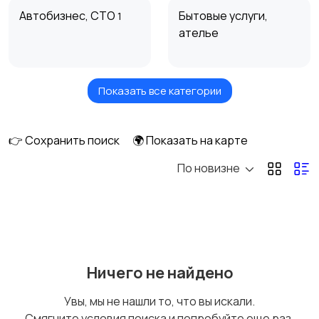
Автобизнес, СТО
Бытовые услуги,
1
ателье
Показать все категории
Высший менеджмент
Госслужба
👉 Сохранить поиск
🌍 Показать на карте
По новизне
Добыча сырья,
Домашний персонал,
энергетика
клининг
Издательства и СМИ
Информационные
Ничего не найдено
технологии
Увы, мы не нашли то, что вы искали.
Смягчите условия поиска и попробуйте еще раз.