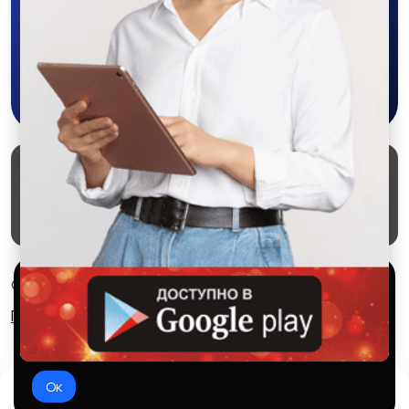
приложении SALEX!
Перевозки, склад,
Продажи, работа с
закупки
клиентами
Скачать в Google Play
Производство
Кафе, рестораны,
отели
2
Маркеты
Блог
О проекте
Служба поддержки
Удаление аккаунта
Партнерка
Салоны красоты
Сельское хозяйство
Используем куки и рекомендательные
© 2026 SALEX МАРКЕТ
технологии
Правила сервиса
Конфиденциальность
Это чтобы сайт работал лучше. Оставаясь с нами, вы
соглашаетесь на использование файлов куки.
Спорт и красота
Страхование
Ок