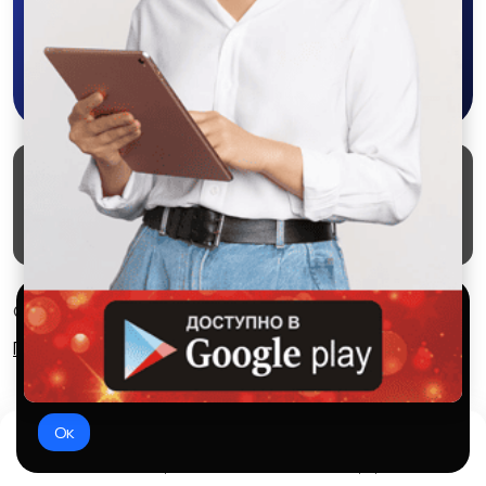
Скачать в Google Play
Маркеты
Блог
О проекте
Служба поддержки
Удаление аккаунта
Партнерка
Используем куки и рекомендательные
© 2026 SALEX МАРКЕТ
технологии
Правила сервиса
Конфиденциальность
Это чтобы сайт работал лучше. Оставаясь с нами, вы
соглашаетесь на использование файлов куки.
Ок
Домой
Избранное
Добавить
Чат
Профиль