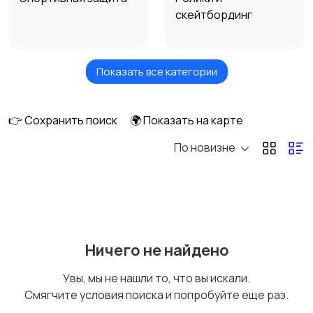
скейтбординг
Показать все категории
Самокаты и
Бильярд и боулинг
гироскутеры
👉 Сохранить поиск
🌍 Показать на карте
По новизне
Водные виды спорта
Единоборства
Зимние виды спорта
Игры с мячом
Ничего не найдено
Увы, мы не нашли то, что вы искали.
Смягчите условия поиска и попробуйте еще раз.