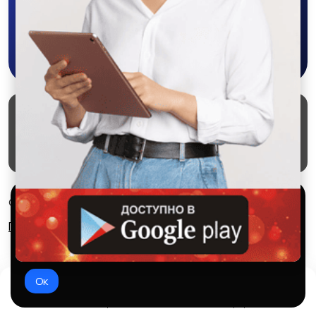
Скачать в Google Play
Маркеты
Блог
О проекте
Служба поддержки
Удаление аккаунта
Партнерка
Используем куки и рекомендательные
© 2026 SALEX МАРКЕТ
технологии
Правила сервиса
Конфиденциальность
Это чтобы сайт работал лучше. Оставаясь с нами, вы
соглашаетесь на использование файлов куки.
Ок
Домой
Избранное
Добавить
Чат
Профиль