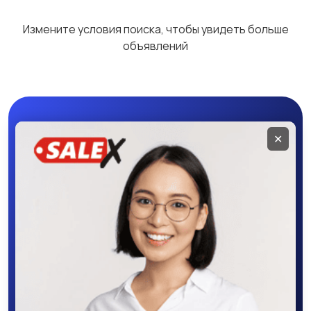
Измените условия поиска, чтобы увидеть больше
объявлений
Мобильное
✕
приложение
SALEX
Скачайте приложение в Google Play –
крутите колесо фортуны, выигрывайте
бонусы, удобно ищите и размещайте
объявления - все это в нашем мобильном
приложении SALEX!