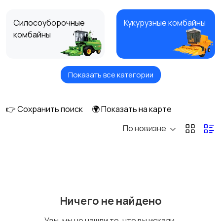
Силосоуборочные
Кукурузные комбайны
комбайны
Показать все категории
Зерноуборочные
Свеклоуборочные
комбайны
комбайны
👉 Сохранить поиск
🌍 Показать на карте
По новизне
Комбайны для уборки
Кормоуборочные
фасоли
комбайны
Рисоуборочные
Другие комбайны
Ничего не найдено
комбайны
Увы, мы не нашли то, что вы искали.