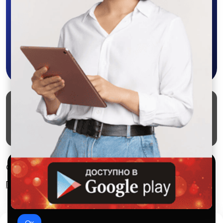
объявления - все это в нашем мобильном
приложении SALEX!
Скачать в Google Play
Маркеты
Блог
О проекте
Служба поддержки
Удаление аккаунта
Партнерка
Используем куки и рекомендательные
© 2026 SALEX МАРКЕТ
технологии
Правила сервиса
Конфиденциальность
Это чтобы сайт работал лучше. Оставаясь с нами, вы
соглашаетесь на использование файлов куки.
Ок