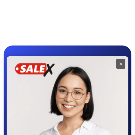
Программное
Рули, джойстики,
обеспечение
геймпады
Комплектующие и
Аксессуары
запчасти
Мобильное
✕
приложение
SALEX
Скачайте приложение в Google Play –
крутите колесо фортуны, выигрывайте
бонусы, удобно ищите и размещайте
объявления - все это в нашем мобильном
приложении SALEX!