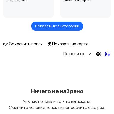
Показать все категории
Мониторы
Клавиатуры и мыши
👉 Сохранить поиск
🌍 Показать на карте
По новизне
Оргтехника и
Сетевое
расходники
оборудование
Мультимедиа
Накопители данных и
Ничего не найдено
картридеры
Увы, мы не нашли то, что вы искали.
Смягчите условия поиска и попробуйте еще раз.