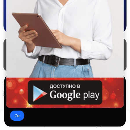
Скачать в Google Play
Маркеты
Блог
О проекте
Служба поддержки
Удаление аккаунта
Партнерка
Используем куки и рекомендательные
© 2026 SALEX МАРКЕТ
технологии
Правила сервиса
Конфиденциальность
Это чтобы сайт работал лучше. Оставаясь с нами, вы
соглашаетесь на использование файлов куки.
Ок
Домой
Избранное
Добавить
Чат
Профиль