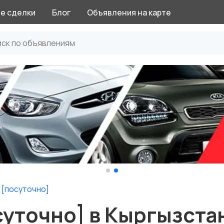
е сделки
Блог
Объявления на карте
 [посуточно]
суточно] в Кыргызста