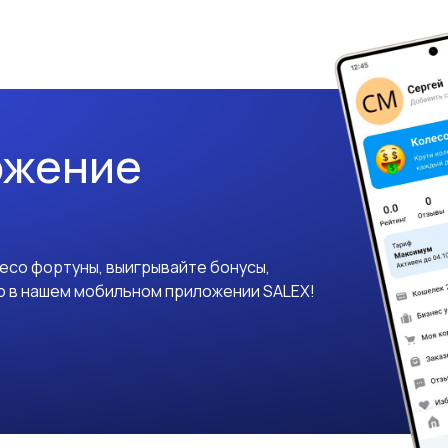
ожение
лесо фортуны, выигрывайте бонусы,
о в нашем мобильном приложении SALEX!