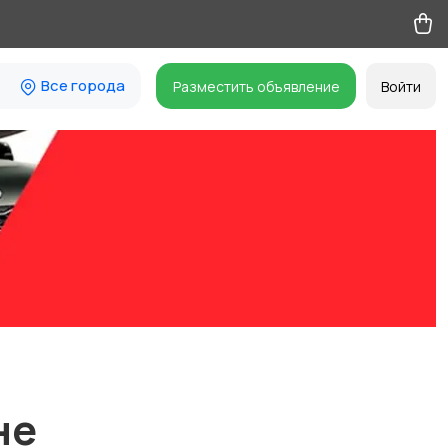
Все города
Разместить объявление
Войти
не