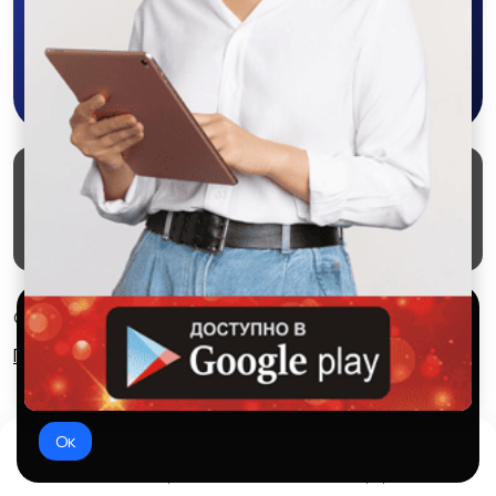
Скачать в Google Play
Маркеты
Блог
О проекте
Служба поддержки
Удаление аккаунта
Партнерка
Используем куки и рекомендательные
© 2026 SALEX МАРКЕТ
технологии
Правила сервиса
Конфиденциальность
Это чтобы сайт работал лучше. Оставаясь с нами, вы
соглашаетесь на использование файлов куки.
Ок
Домой
Избранное
Добавить
Чат
Профиль