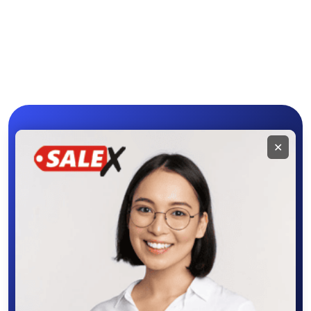
Мобильное
✕
приложение
SALEX
Скачайте приложение в Google Play –
крутите колесо фортуны, выигрывайте
бонусы, удобно ищите и размещайте
объявления - все это в нашем мобильном
приложении SALEX!