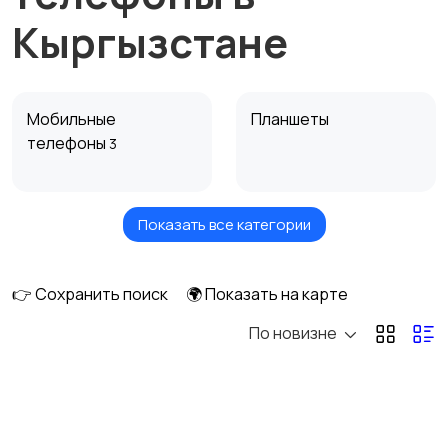
Кыргызстане
Мобильные
Планшеты
телефоны
3
Показать все категории
Умные часы и
Стационарные
браслеты
телефоны
👉 Сохранить поиск
🌍 Показать на карте
По новизне
Рации и спутниковые
Запчасти
телефоны