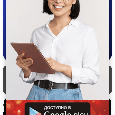
Скачайте приложение в Google Play –
крутите колесо фортуны, выигрывайте
бонусы, удобно ищите и размещайте
объявления - все это в нашем мобильном
приложении SALEX!
Скачать в Google Play
Маркеты
Блог
О проекте
Служба поддержки
Удаление аккаунта
Партнерка
Используем куки и рекомендательные
© 2026 SALEX МАРКЕТ
технологии
Правила сервиса
Конфиденциальность