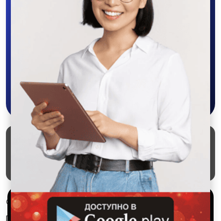
Скачайте приложение в Google Play –
крутите колесо фортуны, выигрывайте
бонусы, удобно ищите и размещайте
объявления - все это в нашем мобильном
приложении SALEX!
Скачать в Google Play
Маркеты
Блог
О проекте
Служба поддержки
Удаление аккаунта
Партнерка
Используем куки и рекомендательные
© 2026 SALEX МАРКЕТ
технологии
Правила сервиса
Конфиденциальность