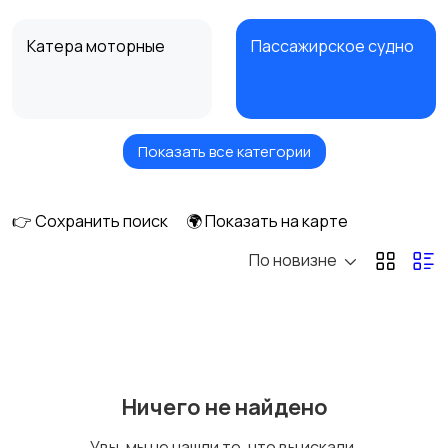
Катера моторные
Пассажирское судно
Показать все категории
Гидроцикл
Моторная лодка
👉 Сохранить поиск
🌍 Показать на карте
По новизне
Надувные лодки
Катамараны
Другой водный
Ничего не найдено
транспорт
Увы, мы не нашли то, что вы искали.