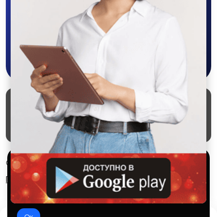
объявления - все это в нашем мобильном
приложении SALEX!
Скачать в Google Play
Маркеты
Блог
О проекте
Служба поддержки
Удаление аккаунта
Партнерка
Используем куки и рекомендательные
© 2026 SALEX МАРКЕТ
технологии
Правила сервиса
Конфиденциальность
Это чтобы сайт работал лучше. Оставаясь с нами, вы
соглашаетесь на использование файлов куки.
Ок