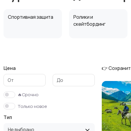
Спортивная защита
Ролики и
скейтбординг
Зимние виды спорта
Игры с мячом
Цена
👉 Сохранит
Спортивное питание
Другое
🔥Срочно
Только новое
Тип
Не выбрано