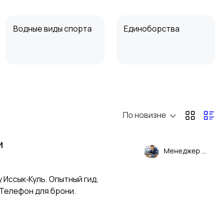
Водные виды спорта
Единоборства
Теннис, бадминтон,
Тренажеры и фитнес
дартс
По новизне
и
Менеджер
 Иссык‑Куль. Опытный гид,
Телефо⁠н для брони.