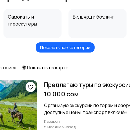
Самокаты и
Бильярд и боулинг
гироскутеры
Показать все категории
Охота и рыбалка
Туризм и отдых на
природе
1
ь поиск
🌍 Показать на карте
Предлагаю туры по экскурси
10 000 сом
Организую экскурсии по горам и озеру
доступные цены, транспорт включён. 
Каракол
5 месяцев назад