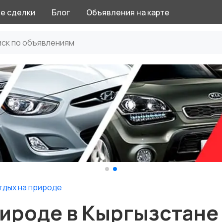
е сделки
Блог
Объявления на карте
тдых на природе
рироде в Кыргызстане