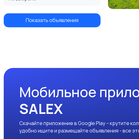
Показать объявления
Мобильное прил
SALEX
Скачайте приложение в Google Play – крутите ко
удобно ищите и размещайте объявления - все эт