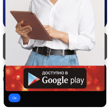
Тракторы
Тракторы Changfa
Dongfanghong
Скачать в Google Play
Тракторы KASUN
Тракторы New Holland
Маркеты
Блог
О проекте
Служба поддержки
Удаление аккаунта
Партнерка
Другие тракторы
Используем куки и рекомендательные
© 2026 SALEX МАРКЕТ
технологии
Правила сервиса
Конфиденциальность
Это чтобы сайт работал лучше. Оставаясь с нами, вы
соглашаетесь на использование файлов куки.
Ок
Домой
Избранное
Добавить
Чат
Профиль