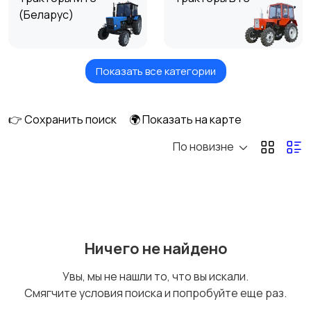
(Беларус)
Показать все категории
Тракторы YTO (ЮТО)
Тракторы ЮМЗ
👉 Сохранить поиск
🌍 Показать на карте
По новизне
Тракторы ХТЗ
Тракторы Zoomlion
Тракторы ЛТЗ
Тракторы Lovol
Ничего не найдено
Увы, мы не нашли то, что вы искали.
Смягчите условия поиска и попробуйте еще раз.