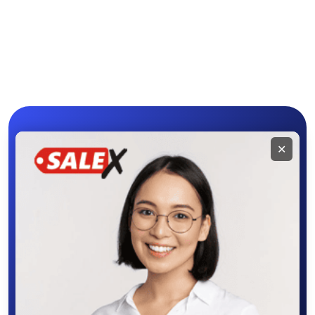
Мобильное
✕
приложение
SALEX
Скачайте приложение в Google Play –
крутите колесо фортуны, выигрывайте
бонусы, удобно ищите и размещайте
объявления - все это в нашем мобильном
приложении SALEX!