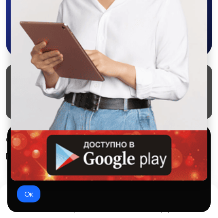
Скачать в Google Play
Маркеты
Блог
О проекте
Служба поддержки
Удаление аккаунта
Партнерка
Используем куки и рекомендательные
© 2026 SALEX МАРКЕТ
технологии
Правила сервиса
Конфиденциальность
Это чтобы сайт работал лучше. Оставаясь с нами, вы
соглашаетесь на использование файлов куки.
Ок
Домой
Избранное
Добавить
Чат
Профиль