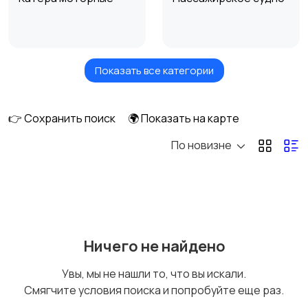
Показать все категории
Гидроцикл
Моторная лодка
👉 Сохранить поиск
🌍 Показать на карте
По новизне
Надувные лодки
Катамараны
Другой водный
Ничего не найдено
транспорт
Увы, мы не нашли то, что вы искали.
Смягчите условия поиска и попробуйте еще раз.