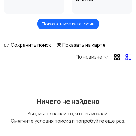
Показать все категории
Высший менеджмент
Госслужба
👉 Сохранить поиск
🌍 Показать на карте
По новизне
Добыча сырья,
Домашний персонал,
энергетика
клининг
Издательства и СМИ
Информационные
Ничего не найдено
технологии
Увы, мы не нашли то, что вы искали.
Смягчите условия поиска и попробуйте еще раз.
Искусство и
Магазины
1