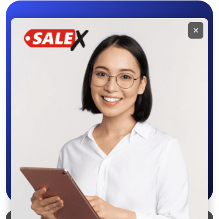
Мобильное
✕
приложение
SALEX
Скачайте приложение в Google Play –
крутите колесо фортуны, выигрывайте
бонусы, удобно ищите и размещайте
объявления - все это в нашем мобильном
приложении SALEX!
Скачать в Google Play