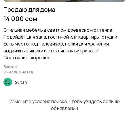
Продаю для дома
14 000 сом
Сад и огород
Садовая мебель
Стильная мебель в светлом древесном оттенке.
Подойдёт для зала, гостиной или квартиры-студии.
Есть место под телевизор, полки для хранения,
выдвижные ящики и стеклянная витрина. ✅
Состояние: хорошее...
Столы и стулья
Текстиль и ковры
Бишкек
2 месяца назад
Sultan
Шкафы и комоды
Другое
1
1
Измените условия поиска, чтобы увидеть больше
объявлений