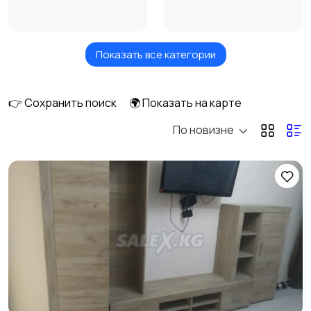
Показать все категории
Кровати и матрасы
Диваны и кресла
1
3
👉 Сохранить поиск
🌍 Показать на карте
По новизне
Бытовая химия
Оформление
интерьера
Охрана и
Подставки и тумбы
сигнализации
Посуда
Растения и семена