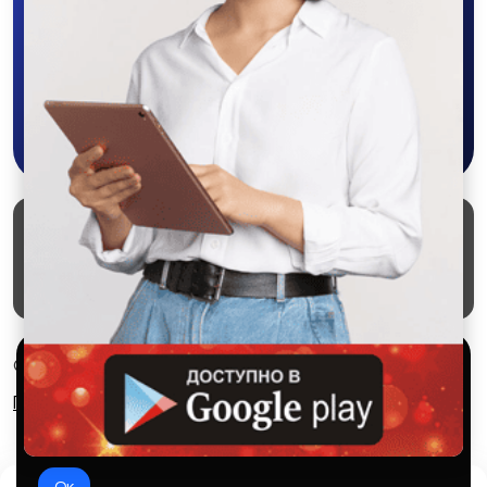
объявления - все это в нашем мобильном
приложении SALEX!
Жатки
Сеялки
Скачать в Google Play
Копалки
Грабли
Маркеты
Блог
О проекте
Служба поддержки
Удаление аккаунта
Партнерка
Арычники
Агродроны
Используем куки и рекомендательные
© 2026 SALEX МАРКЕТ
технологии
Правила сервиса
Конфиденциальность
Это чтобы сайт работал лучше. Оставаясь с нами, вы
соглашаетесь на использование файлов куки.
Мульчеры
Окучники
Ок