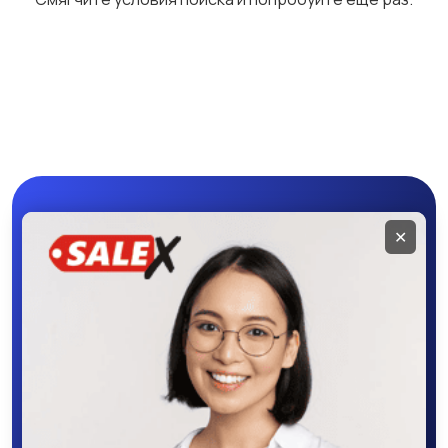
Аквариумистика
Уход за животными
Мобильное
✕
приложение
SALEX
Скачайте приложение в Google Play –
крутите колесо фортуны, выигрывайте
бонусы, удобно ищите и размещайте
объявления - все это в нашем мобильном