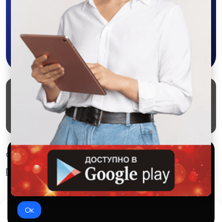
приложении SALEX!
Скачать в Google Play
Маркеты
Блог
О проекте
Служба поддержки
Удаление аккаунта
Партнерка
Используем куки и рекомендательные
© 2026 SALEX МАРКЕТ
технологии
Правила сервиса
Конфиденциальность
Это чтобы сайт работал лучше. Оставаясь с нами, вы
соглашаетесь на использование файлов куки.
Ок