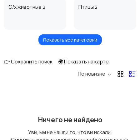
С/х животные
Птицы
2
2
Показать все категории
Собаки
Кошки
👉 Сохранить поиск
🌍 Показать на карте
По новизне
Грызуны
Рыбки
Другие животные
Товары для животных
Ничего не найдено
Увы, мы не нашли то, что вы искали.
Смягчите условия поиска и попробуйте еще раз.