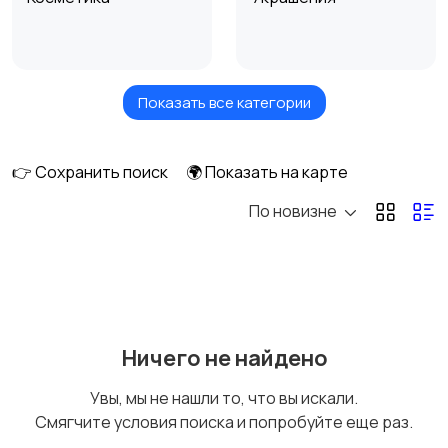
Показать все категории
Куклы и игрушки
Оформление
интерьера
👉 Сохранить поиск
🌍 Показать на карте
По новизне
Аксессуары
Оформление
праздников
Канцелярия
Посуда
Ничего не найдено
Увы, мы не нашли то, что вы искали.
Смягчите условия поиска и попробуйте еще раз.