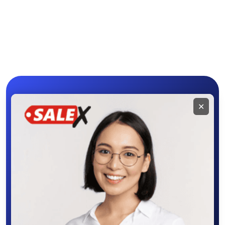
Другое
Мобильное
✕
приложение
SALEX
Скачайте приложение в Google Play –
крутите колесо фортуны, выигрывайте
бонусы, удобно ищите и размещайте
объявления - все это в нашем мобильном
приложении SALEX!