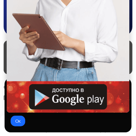
Скачать в Google Play
Маркеты
Блог
О проекте
Служба поддержки
Удаление аккаунта
Партнерка
Используем куки и рекомендательные
© 2026 SALEX МАРКЕТ
технологии
Правила сервиса
Конфиденциальность
Это чтобы сайт работал лучше. Оставаясь с нами, вы
соглашаетесь на использование файлов куки.
Ок
Домой
Избранное
Добавить
Чат
Профиль