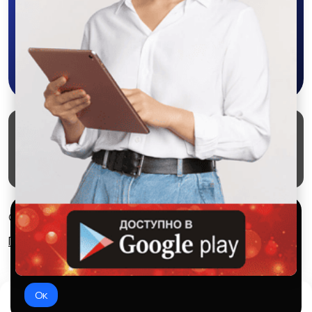
приложении SALEX!
Перевозки, склад,
Продажи, работа с
закупки
клиентами
Скачать в Google Play
Производство
Кафе, рестораны,
отели
2
Маркеты
Блог
О проекте
Служба поддержки
Удаление аккаунта
Партнерка
Салоны красоты
Сельское хозяйство
Используем куки и рекомендательные
© 2026 SALEX МАРКЕТ
технологии
Правила сервиса
Конфиденциальность
Это чтобы сайт работал лучше. Оставаясь с нами, вы
соглашаетесь на использование файлов куки.
Спорт и красота
Страхование
Ок