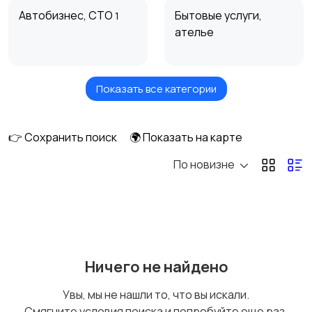
Автобизнес, СТО
Бытовые услуги,
1
ателье
Показать все категории
Высший менеджмент
Госслужба
👉 Сохранить поиск
🌍 Показать на карте
По новизне
Добыча сырья,
Домашний персонал,
энергетика
клининг
Издательства и СМИ
Информационные
Ничего не найдено
технологии
Увы, мы не нашли то, что вы искали.
Смягчите условия поиска и попробуйте еще раз.