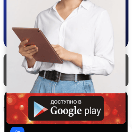
объявления - все это в нашем мобильном
приложении SALEX!
Скачать в Google Play
Маркеты
Блог
О проекте
Служба поддержки
Удаление аккаунта
Партнерка
Используем куки и рекомендательные
© 2026 SALEX МАРКЕТ
технологии
Правила сервиса
Конфиденциальность
Это чтобы сайт работал лучше. Оставаясь с нами, вы
соглашаетесь на использование файлов куки.
Ок