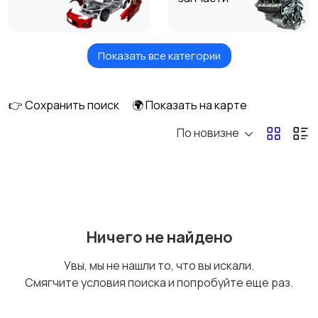
Показать все категории
Детали КПП и
Детали электрики
трансмиссии
авто
👉 Сохранить поиск
🌍 Показать на карте
По новизне
Рулевая часть
Запчасти салона
Тормозные системы
Глушители
Ничего не найдено
Увы, мы не нашли то, что вы искали.
Смягчите условия поиска и попробуйте еще раз.
Трубки, патрубки,
Топливные баки