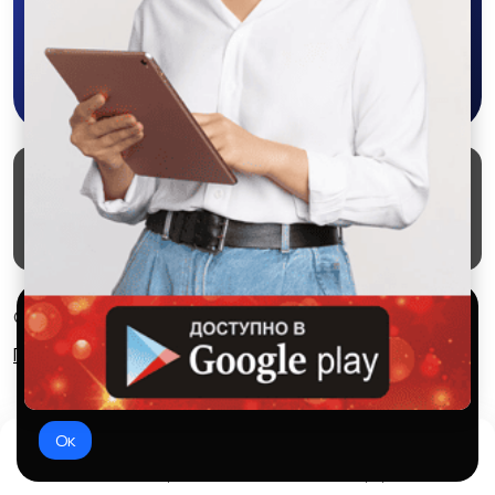
Скачать в Google Play
Маркеты
Блог
О проекте
Служба поддержки
Удаление аккаунта
Партнерка
Используем куки и рекомендательные
© 2026 SALEX МАРКЕТ
технологии
Правила сервиса
Конфиденциальность
Это чтобы сайт работал лучше. Оставаясь с нами, вы
соглашаетесь на использование файлов куки.
Ок
Домой
Избранное
Добавить
Чат
Профиль