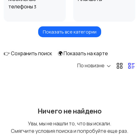
телефоны
3
Показать все категории
Умные часы и
Стационарные
браслеты
телефоны
👉 Сохранить поиск
🌍 Показать на карте
По новизне
Рации и спутниковые
Запчасти
телефоны
Внешние
Зарядные устройства
Ничего не найдено
аккумуляторы
Увы, мы не нашли то, что вы искали.
Смягчите условия поиска и попробуйте еще раз.