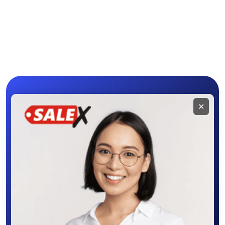
Чехлы
Аксессуары
Мобильное
✕
приложение
SALEX
Скачайте приложение в Google Play –
крутите колесо фортуны, выигрывайте
бонусы, удобно ищите и размещайте
объявления - все это в нашем мобильном
приложении SALEX!