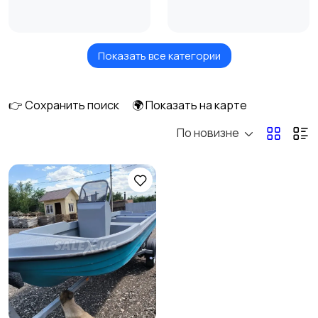
Показать все категории
Гидроцикл
Моторная лодка
👉 Сохранить поиск
🌍 Показать на карте
По новизне
Надувные лодки
Катамараны
Другой водный
транспорт