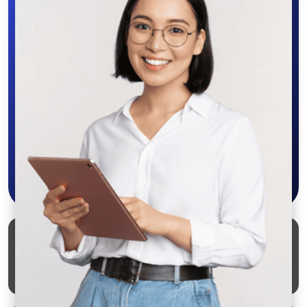
SALEX
Скачайте приложение в Google Play –
крутите колесо фортуны, выигрывайте
бонусы, удобно ищите и размещайте
объявления - все это в нашем мобильном
приложении SALEX!
Скачать в Google Play
Маркеты
Блог
О проекте
Служба поддержки
Удаление аккаунта
Партнерка