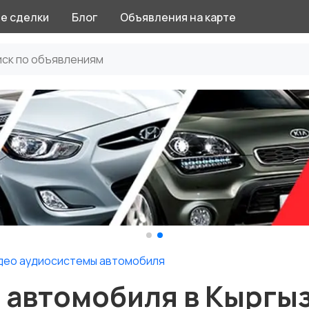
е сделки
Блог
Объявления на карте
део аудиосистемы автомобиля
 автомобиля в Кыргы