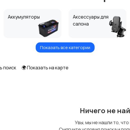
Аккумуляторы
Аксессуары для
салона
Показать все категории
Видео аудиосистемы
Тюнинг, накладки и
автомобиля
ветровики
ь поиск
🌍 Показать на карте
Нештатное
Другие аксессуары
освещение
Ничего не на
Увы, мы не нашли то, что
Смягчите условия поиска и поп