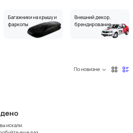
Багажники на крышу и
Внешний декор,
фаркопы
брендирование
Средства ухода за
Масла и автохимия
авто
По новизне
йдено
 вы искали.
робуйте еще раз.