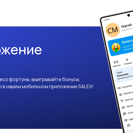
ожение
лесо фортуны, выигрывайте бонусы,
о в нашем мобильном приложении SALEX!