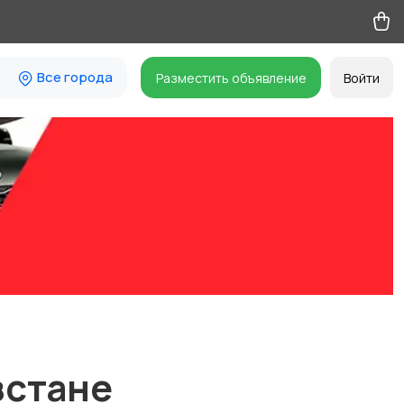
Все города
Разместить объявление
Войти
зстане