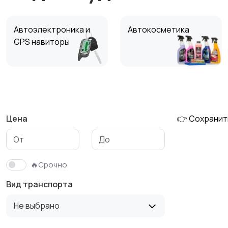
Автоэлектроника и
Автокосметика
GPS навиторы
Инструменты для
Скупка
автомобилей
катализаторов
Цена
👉 Сохранит
Материалы для авто,
Автоэлектро
шумоизоляции
обороудование
🔥Срочно
Вид транспорта
Не выбрано