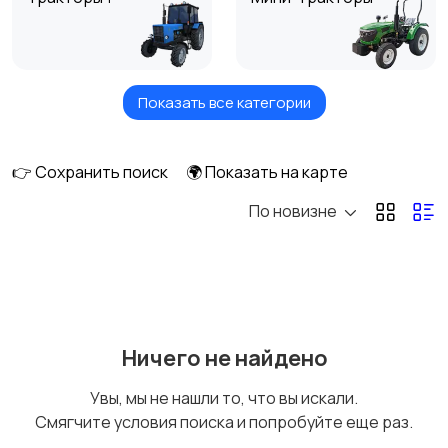
Показать все категории
Комбайны
Мотоблоки
1
👉 Сохранить поиск
🌍 Показать на карте
По новизне
Тюковые пресс-
Рулонные пресс-
подборщики
подборщики
Пленкоукладчики-
Разбрасыватели
Ничего не найдено
грядообразователи
удобрений
Увы, мы не нашли то, что вы искали.
Смягчите условия поиска и попробуйте еще раз.