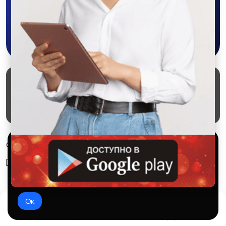
Жатки
Сеялки
Скачать в Google Play
Копалки
Грабли
Маркеты
Блог
О проекте
Служба поддержки
Удаление аккаунта
Партнерка
Арычники
Агродроны
Используем куки и рекомендательные
© 2026 SALEX МАРКЕТ
технологии
Правила сервиса
Конфиденциальность
Это чтобы сайт работал лучше. Оставаясь с нами, вы
соглашаетесь на использование файлов куки.
Мульчеры
Окучники
Ок
Домой
Избранное
Добавить
Чат
Профиль