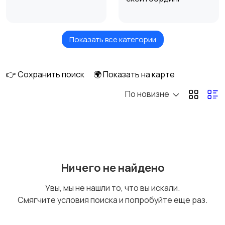
Показать все категории
Самокаты и
Бильярд и боулинг
гироскутеры
👉 Сохранить поиск
🌍 Показать на карте
По новизне
Водные виды спорта
Единоборства
Зимние виды спорта
Игры с мячом
Ничего не найдено
Увы, мы не нашли то, что вы искали.
Смягчите условия поиска и попробуйте еще раз.
Охота и рыбалка
Туризм и отдых на