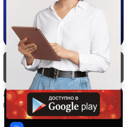
объявления - все это в нашем мобильном
приложении SALEX!
Скачать в Google Play
Маркеты
Блог
О проекте
Служба поддержки
Удаление аккаунта
Партнерка
Используем куки и рекомендательные
© 2026 SALEX МАРКЕТ
технологии
Правила сервиса
Конфиденциальность
Это чтобы сайт работал лучше. Оставаясь с нами, вы
соглашаетесь на использование файлов куки.
Ок