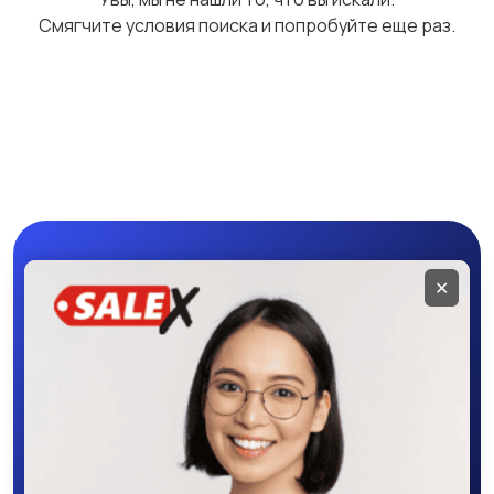
Смягчите условия поиска и попробуйте еще раз.
Другая бытовая
техника
Мобильное
✕
приложение
SALEX
Скачайте приложение в Google Play –
крутите колесо фортуны, выигрывайте
бонусы, удобно ищите и размещайте