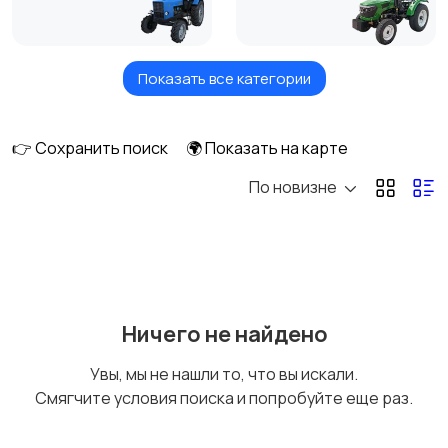
Показать все категории
Комбайны
Мотоблоки
1
👉 Сохранить поиск
🌍 Показать на карте
По новизне
Тюковые пресс-
Рулонные пресс-
подборщики
подборщики
Пленкоукладчики-
Разбрасыватели
Ничего не найдено
грядообразователи
удобрений
Увы, мы не нашли то, что вы искали.
Смягчите условия поиска и попробуйте еще раз.
Зернометатели
Картофелесажалки