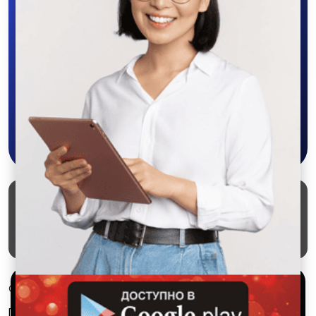
Скачайте приложение в Google Play –
крутите колесо фортуны, выигрывайте
бонусы, удобно ищите и размещайте
объявления - все это в нашем мобильном
приложении SALEX!
Скачать в Google Play
Маркеты
Блог
О проекте
Служба поддержки
Удаление аккаунта
Партнерка
Используем куки и рекомендательные
© 2026 SALEX МАРКЕТ
технологии
Правила сервиса
Конфиденциальность