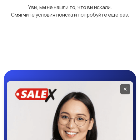
Увы, мы не нашли то, что вы искали.
Смягчите условия поиска и попробуйте еще раз.
Программное
Рули, джойстики,
обеспечение
геймпады
Комплектующие и
Аксессуары
запчасти
Мобильное
✕
приложение
SALEX
Скачайте приложение в Google Play –
крутите колесо фортуны, выигрывайте