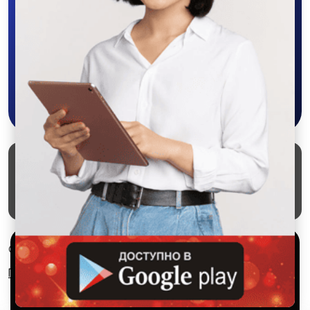
бонусы, удобно ищите и размещайте
объявления - все это в нашем мобильном
приложении SALEX!
Скачать в Google Play
Маркеты
Блог
О проекте
Служба поддержки
Удаление аккаунта
Партнерка
Используем куки и рекомендательные
© 2026 SALEX МАРКЕТ
технологии
Правила сервиса
Конфиденциальность
Это чтобы сайт работал лучше. Оставаясь с нами, вы
соглашаетесь на использование файлов куки.