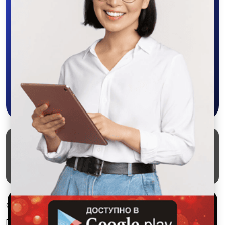
Скачайте приложение в Google Play –
крутите колесо фортуны, выигрывайте
бонусы, удобно ищите и размещайте
объявления - все это в нашем мобильном
приложении SALEX!
Скачать в Google Play
Маркеты
Блог
О проекте
Служба поддержки
Удаление аккаунта
Партнерка
Используем куки и рекомендательные
© 2026 SALEX МАРКЕТ
технологии
Правила сервиса
Конфиденциальность