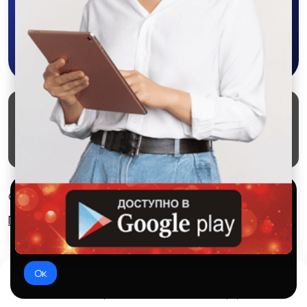
Скачать в Google Play
Маркеты
Блог
О проекте
Служба поддержки
Удаление аккаунта
Партнерка
Используем куки и рекомендательные
© 2026 SALEX МАРКЕТ
технологии
Правила сервиса
Конфиденциальность
Это чтобы сайт работал лучше. Оставаясь с нами, вы
соглашаетесь на использование файлов куки.
Ок
Домой
Избранное
Добавить
Чат
Профиль