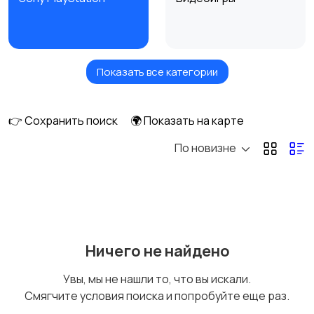
Показать все категории
Аксессуары для
Xbox
консолей
👉 Сохранить поиск
🌍 Показать на карте
По новизне
Nintendo
VR очки
Портативные
Ретро консоли
Ничего не найдено
консоли
Увы, мы не нашли то, что вы искали.
Смягчите условия поиска и попробуйте еще раз.