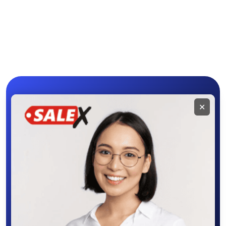
Аренда, прокат
Другие игры и
консолей
приставки
Мобильное
✕
приложение
SALEX
Скачайте приложение в Google Play –
крутите колесо фортуны, выигрывайте
бонусы, удобно ищите и размещайте
объявления - все это в нашем мобильном
приложении SALEX!