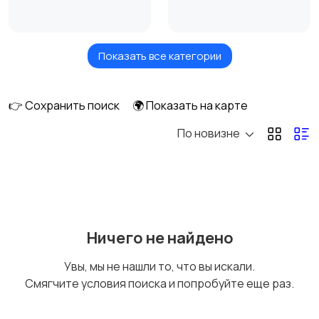
Показать все категории
Игрушки и игры
Коляски
👉 Сохранить поиск
🌍 Показать на карте
По новизне
Кормление и питание
Купание
Обустройство
Подгузники и горшки
Ничего не найдено
детской
Увы, мы не нашли то, что вы искали.
Смягчите условия поиска и попробуйте еще раз.
Радио- и видеоняни
Товары для мам