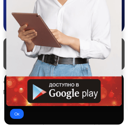
Скачать в Google Play
Маркеты
Блог
О проекте
Служба поддержки
Удаление аккаунта
Партнерка
Используем куки и рекомендательные
© 2026 SALEX МАРКЕТ
технологии
Правила сервиса
Конфиденциальность
Это чтобы сайт работал лучше. Оставаясь с нами, вы
соглашаетесь на использование файлов куки.
Ок
Домой
Избранное
Добавить
Чат
Профиль