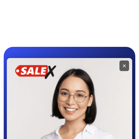
Мобильное
✕
приложение
SALEX
Скачайте приложение в Google Play –
крутите колесо фортуны, выигрывайте
бонусы, удобно ищите и размещайте
объявления - все это в нашем мобильном
приложении SALEX!