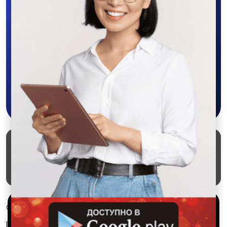
Скачайте приложение в Google Play –
крутите колесо фортуны, выигрывайте
бонусы, удобно ищите и размещайте
объявления - все это в нашем мобильном
приложении SALEX!
Скачать в Google Play
Маркеты
Блог
О проекте
Служба поддержки
Удаление аккаунта
Партнерка
Используем куки и рекомендательные
© 2026 SALEX МАРКЕТ
технологии
Правила сервиса
Конфиденциальность