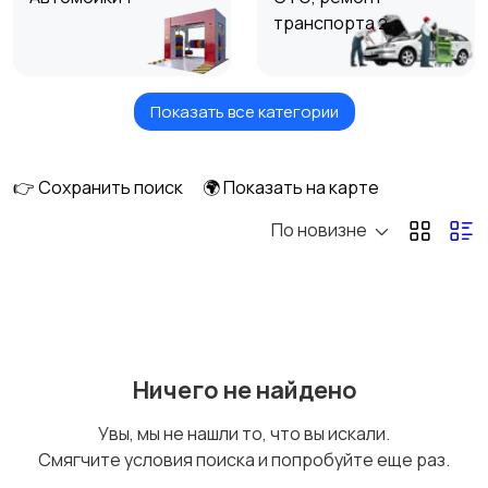
транспорта
2
Показать все категории
Пассажирские
Курьерская доставка
перевозки
👉 Сохранить поиск
🌍 Показать на карте
По новизне
Услуги эвакуатора
Услуги манипулятора
Услуги автокрана
Услуги автовышки
Ничего не найдено
Увы, мы не нашли то, что вы искали.
Смягчите условия поиска и попробуйте еще раз.