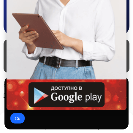
Скачать в Google Play
Маркеты
Блог
О проекте
Служба поддержки
Удаление аккаунта
Партнерка
Используем куки и рекомендательные
© 2026 SALEX МАРКЕТ
технологии
Правила сервиса
Конфиденциальность
Это чтобы сайт работал лучше. Оставаясь с нами, вы
соглашаетесь на использование файлов куки.
Ок
Домой
Избранное
Добавить
Чат
Профиль