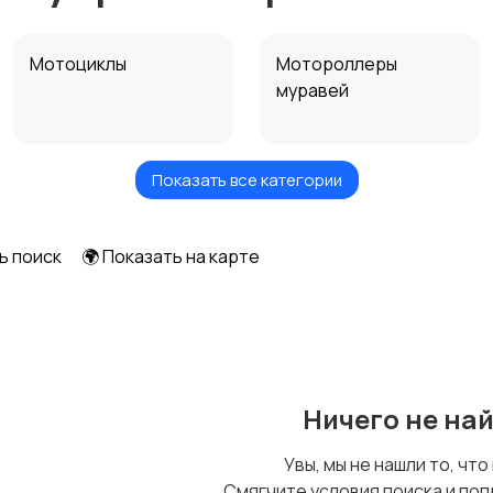
Мотоциклы
Мотороллеры
муравей
Показать все категории
Другая мототехника
ь поиск
🌍 Показать на карте
Ничего не на
Увы, мы не нашли то, что
Смягчите условия поиска и поп