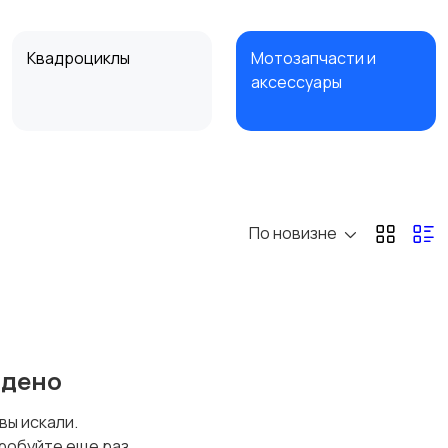
Квадроциклы
Мотозапчасти и
аксессуары
По новизне
йдено
 вы искали.
робуйте еще раз.