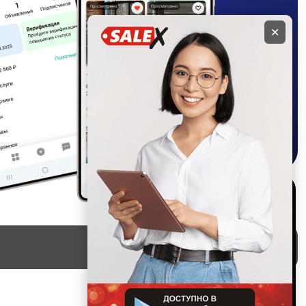
✕
Используем куки и
рекомендательные
технологии
Это чтобы сайт работал лучше.
Оставаясь с нами, вы
соглашаетесь на использование
файлов куки.