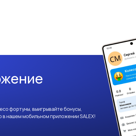
ожение
лесо фортуны, выигрывайте бонусы,
о в нашем мобильном приложении SALEX!