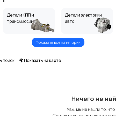
Детали КПП и
Детали электрики
трансмиссии
авто
Показать все категории
Трубки, патрубки,
Топливные баки
шланги
ь поиск
🌍 Показать на карте
Подшипники
Прокладки
Ничего не на
Увы, мы не нашли то, что
Смягчите условия поиска и поп