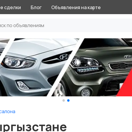
е сделки
Блог
Объявления на карте
салона
ыргызстане