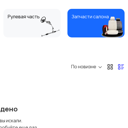
Рулевая часть
Запчасти салона
Фары и системы
Вентиляция,
освещения
охлаждение и
отопление
По новизне
Сальники
Другие автозапчасти
йдено
 вы искали.
робуйте еще раз.