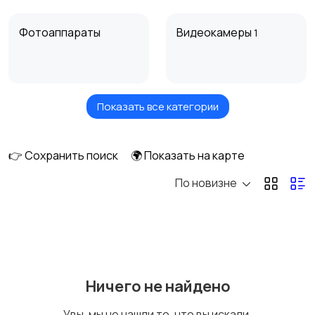
Фотоаппараты
Видеокамеры
1
Показать все категории
Видеонаблюдение
Дроны
👉 Сохранить поиск
🌍 Показать на карте
По новизне
Объективы
Фотовспышки
Аксессуары
Штативы и
Ничего не найдено
стабилизаторы
Увы, мы не нашли то, что вы искали.