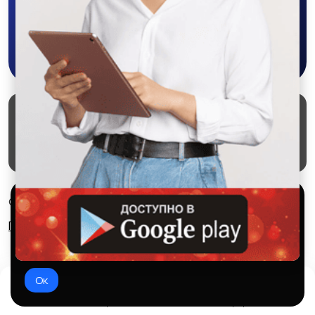
Скачать в Google Play
Маркеты
Блог
О проекте
Служба поддержки
Удаление аккаунта
Партнерка
Используем куки и рекомендательные
© 2026 SALEX МАРКЕТ
технологии
Правила сервиса
Конфиденциальность
Это чтобы сайт работал лучше. Оставаясь с нами, вы
соглашаетесь на использование файлов куки.
Ок
Домой
Избранное
Добавить
Чат
Профиль