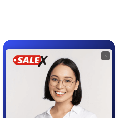
Другая мототехника
Мобильное
✕
приложение
SALEX
Скачайте приложение в Google Play –
крутите колесо фортуны, выигрывайте
бонусы, удобно ищите и размещайте
объявления - все это в нашем мобильном
приложении SALEX!