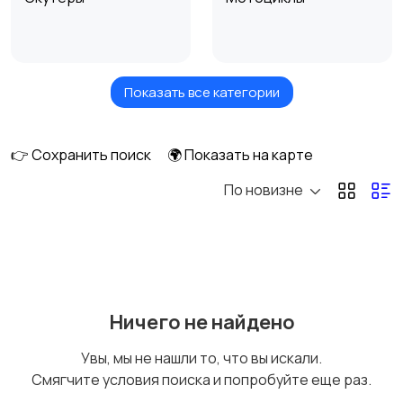
Показать все категории
Мотоциклы
Мотороллеры
муравей
👉 Сохранить поиск
🌍 Показать на карте
По новизне
Квадроциклы
Мотозапчасти и
аксессуары
Мотоэкипировка
Скупка мототехники
Ничего не найдено
Увы, мы не нашли то, что вы искали.
Смягчите условия поиска и попробуйте еще раз.